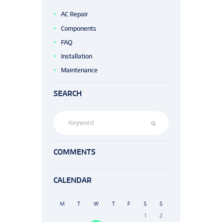
AC Repair
Components
FAQ
Installation
Maintenance
SEARCH
COMMENTS
CALENDAR
M
T
W
T
F
S
S
1
2