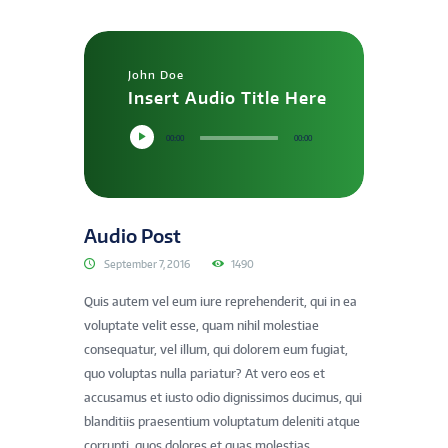
John Doe
Insert Audio Title Here
00:00
00:00
Audio Post
September 7, 2016
1490
Quis autem vel eum iure reprehenderit, qui in ea
voluptate velit esse, quam nihil molestiae
consequatur, vel illum, qui dolorem eum fugiat,
quo voluptas nulla pariatur? At vero eos et
accusamus et iusto odio dignissimos ducimus, qui
blanditiis praesentium voluptatum deleniti atque
corrupti, quos dolores et quas molestias