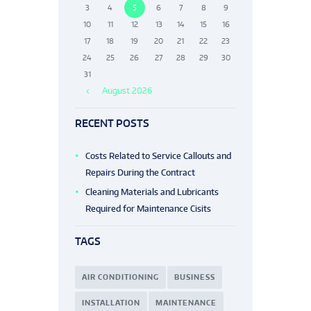
3
4
5
6
7
8
9
10
11
12
13
14
15
16
17
18
19
20
21
22
23
24
25
26
27
28
29
30
31
August
2026
RECENT POSTS
Costs Related to Service Callouts and
Repairs During the Contract
Cleaning Materials and Lubricants
Required for Maintenance Cisits
TAGS
AIR CONDITIONING
BUSINESS
INSTALLATION
MAINTENANCE