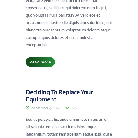
voluptate velit esse, quam nihil molestiae
consequatur, vel illum, qui dolorem eum fugiat,
quo voluptas nulla pariatur? At vero eos et
accusamus et iusto odio dignissimos ducimus, qui
blanditiis praesentium voluptatum deleniti atque
corrupti, quos dolores et quas molestias
excepturi sint...
Read more
Deciding To Replace Your
Equipment
September 7, 2016
1535
Sed ut perspiciatis, unde omnis iste natus error
sit voluptatem accusantium doloremque
laudantium, totam rem aperiam eaque ipsa, quae