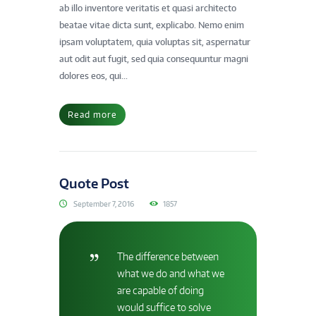
ab illo inventore veritatis et quasi architecto
beatae vitae dicta sunt, explicabo. Nemo enim
ipsam voluptatem, quia voluptas sit, aspernatur
aut odit aut fugit, sed quia consequuntur magni
dolores eos, qui...
Read more
Quote Post
September 7, 2016
1857
The difference between
what we do and what we
are capable of doing
would suffice to solve